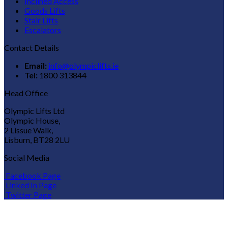
Inclined Access
Goods Lifts
Stair Lifts
Escalators
Contact Details
Email:
info@olympiclifts.ie
Tel:
1800 313844
Head Office
Olympic Lifts Ltd
Olympic House,
2 Lissue Walk,
Lisburn, BT28 2LU
Social Media
Facebook Page
Linked In Page
Twitter Page