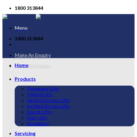
Skip
1800 313844
to
content
Menu
1800 313844
Make An Enquiry
Home
Make An Enquiry
Products
Passenger Lifts
Hybrid Lifts
Vertical Access Lifts
Inclined Access Lifts
Goods Lifts
Stair Lifts
Escalators
Servicing