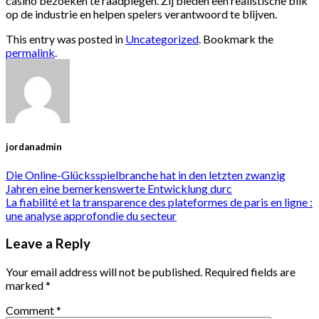
casino bezoeken te raadplegen. Zij bieden een realistische blik
op de industrie en helpen spelers verantwoord te blijven.
This entry was posted in
Uncategorized
. Bookmark the
permalink
.
jordanadmin
Die Online-Glücksspielbranche hat in den letzten zwanzig
Jahren eine bemerkenswerte Entwicklung durc
La fiabilité et la transparence des plateformes de paris en ligne :
une analyse approfondie du secteur
Leave a Reply
Your email address will not be published.
Required fields are
marked
*
Comment
*