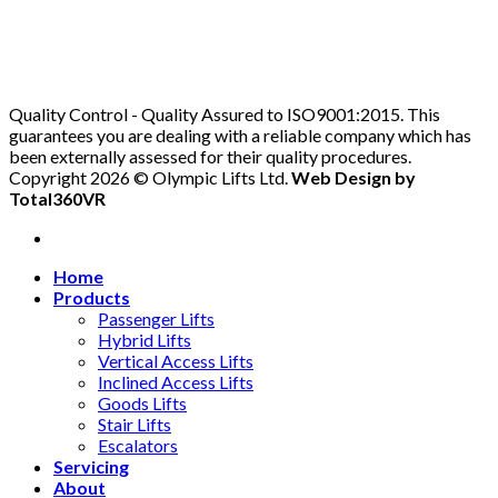
Quality Control - Quality Assured to ISO9001:2015. This
guarantees you are dealing with a reliable company which has
been externally assessed for their quality procedures.
Copyright 2026 © Olympic Lifts Ltd.
Web Design by
Total360VR
Home
Products
Passenger Lifts
Hybrid Lifts
Vertical Access Lifts
Inclined Access Lifts
Goods Lifts
Stair Lifts
Escalators
Servicing
About