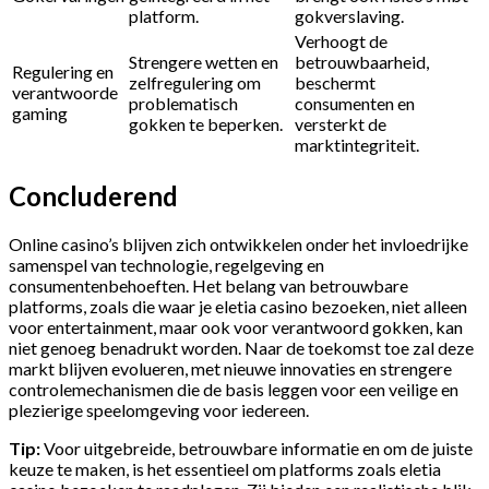
platform.
gokverslaving.
Verhoogt de
Strengere wetten en
betrouwbaarheid,
Regulering en
zelfregulering om
beschermt
verantwoorde
problematisch
consumenten en
gaming
gokken te beperken.
versterkt de
marktintegriteit.
Concluderend
Online casino’s blijven zich ontwikkelen onder het invloedrijke
samenspel van technologie, regelgeving en
consumentenbehoeften. Het belang van betrouwbare
platforms, zoals die waar je eletia casino bezoeken, niet alleen
voor entertainment, maar ook voor verantwoord gokken, kan
niet genoeg benadrukt worden. Naar de toekomst toe zal deze
markt blijven evolueren, met nieuwe innovaties en strengere
controlemechanismen die de basis leggen voor een veilige en
plezierige speelomgeving voor iedereen.
Tip:
Voor uitgebreide, betrouwbare informatie en om de juiste
keuze te maken, is het essentieel om platforms zoals eletia