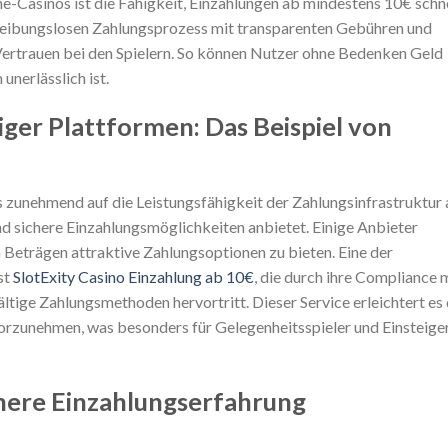
e-Casinos ist die Fähigkeit, Einzahlungen ab mindestens 10€ schn
n reibungslosen Zahlungsprozess mit transparenten Gebühren und
Vertrauen bei den Spielern. So können Nutzer ohne Bedenken Geld
unerlässlich ist.
ger Plattformen: Das Beispiel von
 zunehmend auf die Leistungsfähigkeit der Zahlungsinfrastruktur 
nd sichere Einzahlungsmöglichkeiten anbietet. Einige Anbieter
en Beträgen attraktive Zahlungsoptionen zu bieten. Eine der
st
SlotExity Casino Einzahlung ab 10€
, die durch ihre Compliance 
ltige Zahlungsmethoden hervortritt. Dieser Service erleichtert es
orzunehmen, was besonders für Gelegenheitsspieler und Einsteige
ichere Einzahlungserfahrung