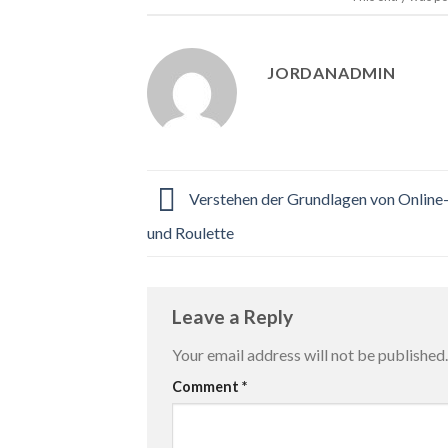
JORDANADMIN
Verstehen der Grundlagen von Online
und Roulette
Leave a Reply
Your email address will not be published.
Comment
*