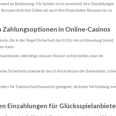
d an Bedeutung. Für Spieler ist es essentiell, ihre Einzahlungen
ihre persönlichen Daten als auch ihre finanziellen Ressourcen zu
n Zahlungsoptionen in Online-Casinos
ode, die in der Regel Sicherheit durch SSL-Verschlüsselung bietet,
en kann.
saktionen, allerdings müssen Nutzer sicherstellen, dass ihr
hohe Sicherheitsstandards durch Abstraktion der Bankdaten; schne
ders für Datenschutzbewusste geeignet, da keine Verbindung zu
en Einzahlungen für Glücksspielanbiete