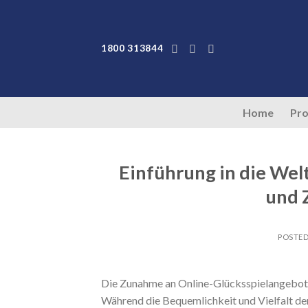
Skip
to
content
1800 313844
Home
Pro
Einführung in die Welt
und 
POSTE
Die Zunahme an Online-Glücksspielangeboten
Während die Bequemlichkeit und Vielfalt der