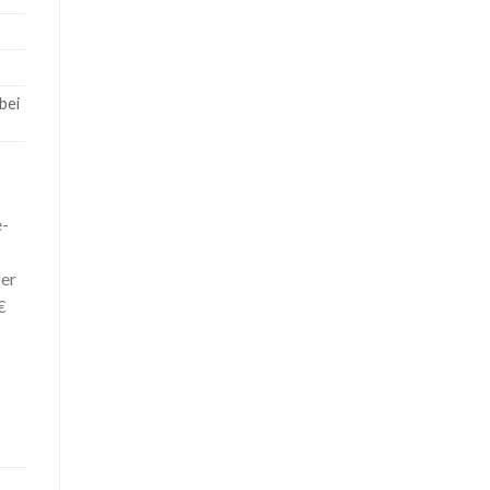
bei
e-
ber
€