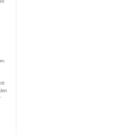
ell
an.
mit
 den
r