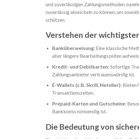
und zuverlässigen Zahlungsmethoden zunehmen
zuverlässig abwickeln zu können, um sowohl 
schützen.
Verstehen der wichtigste
Banküberweisung:
Eine klassische Meth
aber längere Bearbeitungszeiten aufweis
Kredit- und Debitkarten:
Sofortige Tran
Zahlungsanbieter vertrauenswürdig ist.
E-Wallets (z.B. Skrill, Neteller):
Bieten 
Transaktionszeiten.
Prepaid-Karten und Gutscheine:
Beson
Bankkonto notwendig ist.
Die Bedeutung von sicher