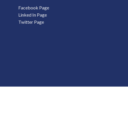
Facebook Page
Linked In Page
Twitter Page