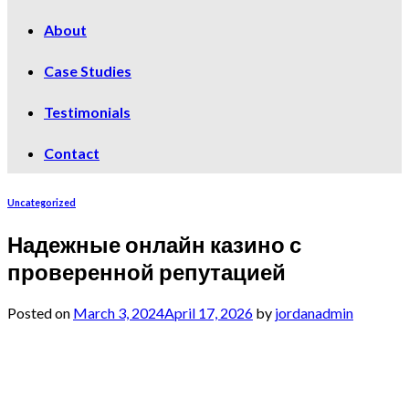
About
Case Studies
Testimonials
Contact
Uncategorized
Надежные онлайн казино с
проверенной репутацией
Posted on
March 3, 2024
April 17, 2026
by
jordanadmin