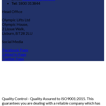
Tel:
1800 313844
Head Office
Olympic Lifts Ltd
Olympic House,
2 Lissue Walk,
Lisburn, BT28 2LU
Social Media
Facebook Page
Linked In Page
Twitter Page
Quality Control - Quality Assured to ISO9001:2015. This
guarantees you are dealing with a reliable company which has