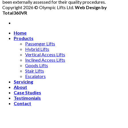
been externally assessed for their quality procedures.
Copyright 2026 © Olympic Lifts Ltd.
Web Design by
Total360VR
Home
Products
Passenger Lifts
Hybrid Lifts
Vertical Access Lifts
Inclined Access Lifts
Goods Lifts
Stair Lifts
Escalators
Servicing
About
Case Studies
Testimonials
Contact