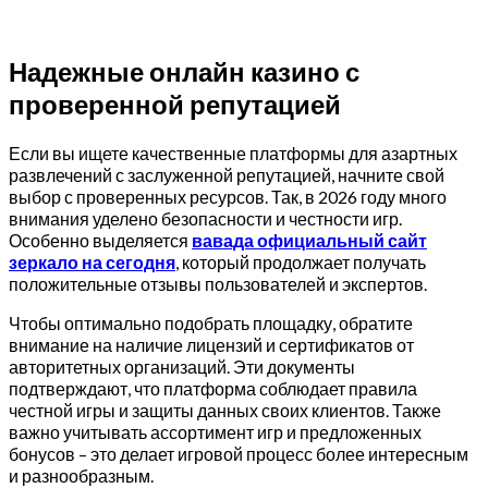
Надежные онлайн казино с
проверенной репутацией
Если вы ищете качественные платформы для азартных
развлечений с заслуженной репутацией, начните свой
выбор с проверенных ресурсов. Так, в 2026 году много
внимания уделено безопасности и честности игр.
Особенно выделяется
вавада официальный сайт
зеркало на сегодня
, который продолжает получать
положительные отзывы пользователей и экспертов.
Чтобы оптимально подобрать площадку, обратите
внимание на наличие лицензий и сертификатов от
авторитетных организаций. Эти документы
подтверждают, что платформа соблюдает правила
честной игры и защиты данных своих клиентов. Также
важно учитывать ассортимент игр и предложенных
бонусов – это делает игровой процесс более интересным
и разнообразным.