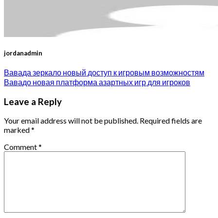
jordanadmin
Вавада зеркало новый доступ к игровым возможностям
Вавадо новая платформа азартных игр для игроков
Leave a Reply
Your email address will not be published.
Required fields are
marked
*
Comment
*