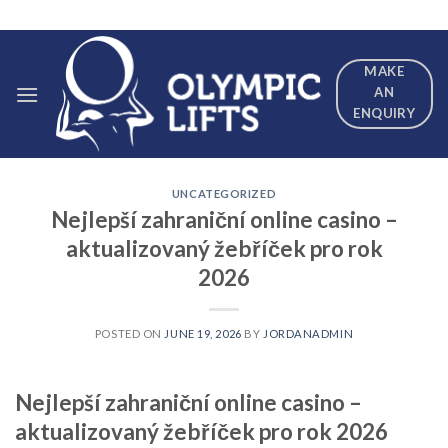
Skip
1800 313844
to
content
MAKE
AN
ENQUIRY
UNCATEGORIZED
Nejlepší zahraniční online casino –
aktualizovaný žebříček pro rok
2026
POSTED ON
JUNE 19, 2026
BY
JORDANADMIN
Nejlepší zahraniční online casino –
aktualizovaný žebříček pro rok 2026