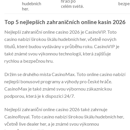
hráči po
hudebních
bezpe
celém světě.
her.
Top 5 nejlepších zahraničních online kasin 2026
Nejlepší zahraniční online casino 2026 je CasinoVIP. Toto
casino nabízí širokou škálu hudebních her, včetně nových
titulů, které budou vydávány v průběhu roku. CasinoVIP je
také známé svou výkonnou technologií, která zajišťuje
rychlou a bezpečnou hru.
Držím se druhého místa CasinoMax. Toto online casino nabízí
nejlepší bonusové programy a výhody pro české hráče.
CasinoMax je také známé svou výbornou zákaznickou
podporou, která je k dispozici 24/7.
Nejlepší zahraniční online casino 2026 také zahrnuje
CasinoRoyal. Toto casino nabízí širokou škálu hudebních her,
včetně live dealer her, a je známé svou výkonnou