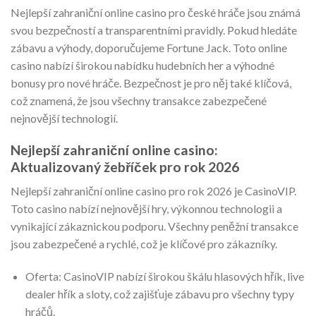
Nejlepší zahraniční online casino pro české hráče jsou známá
svou bezpečností a transparentními pravidly. Pokud hledáte
zábavu a výhody, doporučujeme Fortune Jack. Toto online
casino nabízí širokou nabídku hudebních her a výhodné
bonusy pro nové hráče. Bezpečnost je pro něj také klíčová,
což znamená, že jsou všechny transakce zabezpečené
nejnovější technologií.
Nejlepší zahraniční online casino:
Aktualizovaný žebříček pro rok 2026
Nejlepší zahraniční online casino pro rok 2026 je CasinoVIP.
Toto casino nabízí nejnovější hry, výkonnou technologii a
vynikající zákaznickou podporu. Všechny peněžní transakce
jsou zabezpečené a rychlé, což je klíčové pro zákazníky.
Oferta: CasinoVIP nabízí širokou škálu hlasových hřík, live
dealer hřík a sloty, což zajišťuje zábavu pro všechny typy
hráčů.