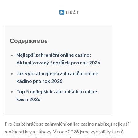
HRÁT
Содержимое
Nejlepší zahraniční online casino:
Aktualizovaný žebříček pro rok 2026
Jak vybrat nejlepší zahraniční online
kádino pro rok 2026
Top 5 nejlepších zahraničních online
kasin 2026
Pro české hráče se zahraniční online casino nabízejí nejlepší
možnosti hry a zábavy. V roce 2026 jsme vybrali ty, která