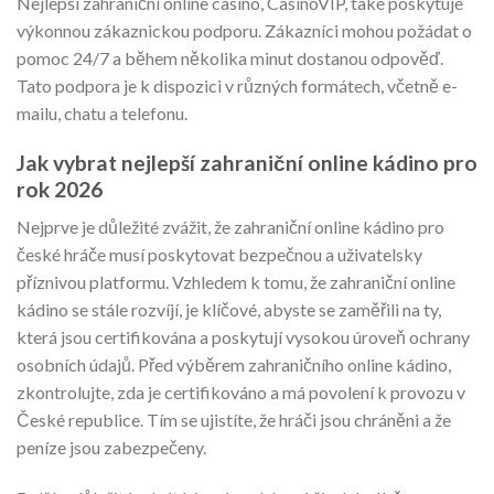
Nejlepší zahraniční online casino, CasinoVIP, také poskytuje
výkonnou zákaznickou podporu. Zákazníci mohou požádat o
pomoc 24/7 a během několika minut dostanou odpověď.
Tato podpora je k dispozici v různých formátech, včetně e-
mailu, chatu a telefonu.
Jak vybrat nejlepší zahraniční online kádino pro
rok 2026
Nejprve je důležité zvážit, že zahraniční online kádino pro
české hráče musí poskytovat bezpečnou a uživatelsky
příznivou platformu. Vzhledem k tomu, že zahraniční online
kádino se stále rozvíjí, je klíčové, abyste se zaměřili na ty,
která jsou certifikována a poskytují vysokou úroveň ochrany
osobních údajů. Před výběrem zahraničního online kádino,
zkontrolujte, zda je certifikováno a má povolení k provozu v
České republice. Tím se ujistíte, že hráči jsou chráněni a že
peníze jsou zabezpečeny.