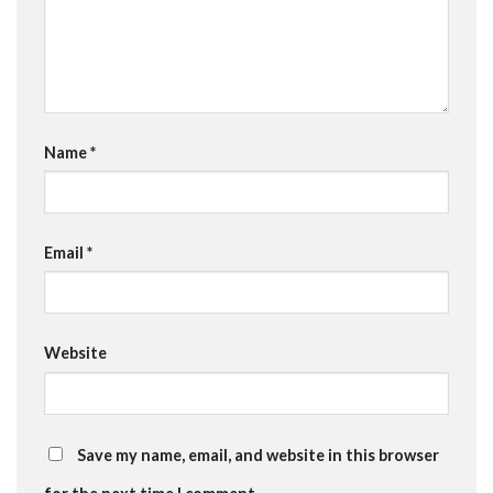
Name
*
Email
*
Website
Save my name, email, and website in this browser