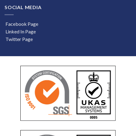
SOCIAL MEDIA
Facebook Page
Linked In Page
Twitter Page