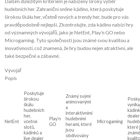
Dalším důležitým kritériem je nabízený široký výběr
hudebních her. Zahraniční online kádino, která poskytuje
širokou škálu her, včetně nových a trendy her, bude pro vás
pravděpodobně nejlepší. Zkontrolujte, zda kádino nabízí hry
od významných vývojářů, jako je NetEnt, Play’n GO nebo
Microgaming. Tyto společnosti jsou známé svou kvalitou a
inovativností, což znamená, že hry budou nejen atraktivní, ale
také bezpečné a zábavné.
Vývojář
Popis
Poskytuje
Známý svými
širokou
Posky
animovanými
škálu
vynikaj
a
hudebních
kádink
interaktivními
her,
deale
Play’n
hudebními
NetEnt
včetně
Microgaming
hudebn
GO
herami, které
slotů,
které 
jsou
kádinků a
známé
obdivovány
live dealer
kvalit