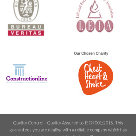
Quality Control - Quality Assured to ISO9001:2015. This
guarantees you are dealing with a reliable company which has