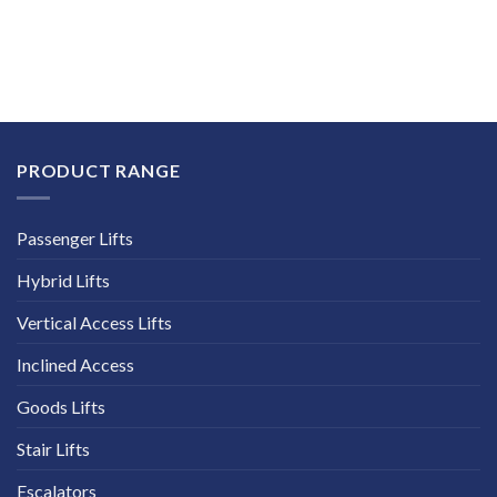
PRODUCT RANGE
Passenger Lifts
Hybrid Lifts
Vertical Access Lifts
Inclined Access
Goods Lifts
Stair Lifts
Escalators