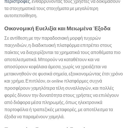
περιστροφές
, ενθαρρύνοντας τους χρήστες να δοκιμάσουν
τα στοιχηματικά τους στοιχήματα με μεγαλύτερη
αυτοπεποίθηση.
Οικονομική Ευελιξία και Μειωμένα Έξοδα
Σε αντίθεση με την παραδοσιακή μορφή τυχερών
παιχνιδιών, η διαδικτυακή πλατφόρμα επιτρέπει στους
παίκτες να διαχειρίζονται τα χρηματικά τους αποθέματα πιο
αποτελεσματικά. Μπορούν να καταθέτουν και να
αποσύρουν κεφάλαια άμεσα, χωρίς να χρειάζεται να
μετακινηθούν σε φυσικά σημεία, εξοικονομώντας έτσι χρόνο
και χρήμα. Επιπλέον, οι online πλατφόρμες συχνά
προσφέρουν χαμηλότερα τέλη συναλλαγών, και πολλές
φορές δίνουν την δυνατότητα στους χρήστες να επιλέγουν
από διάφορα μέσα πληρωμής, όπως ηλεκτρονικά
πορτοφόλια ή τραπεζικές μεταφορές, με αποτέλεσμα τα
έξοδα να παραμένουν χαμηλά.