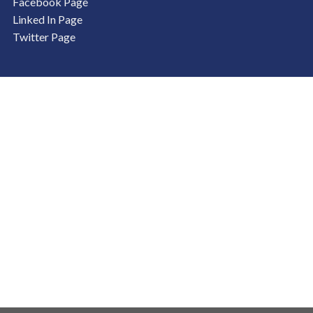
Facebook Page
Linked In Page
Twitter Page