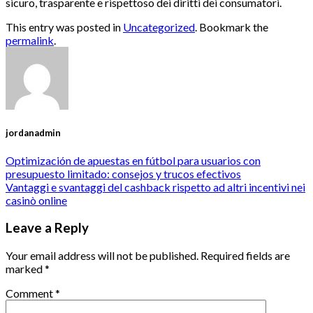
sicuro, trasparente e rispettoso dei diritti dei consumatori.
This entry was posted in
Uncategorized
. Bookmark the
permalink
.
jordanadmin
Optimización de apuestas en fútbol para usuarios con
presupuesto limitado: consejos y trucos efectivos
Vantaggi e svantaggi del cashback rispetto ad altri incentivi nei
casinò online
Leave a Reply
Your email address will not be published.
Required fields are
marked
*
Comment
*