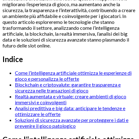
migliorano l’esperienza di gioco, ma aumentano anche la
sicurezza, la trasparenza e l’interattività, contribuendo a creare
un ambiente più affidabile e coinvolgente per i giocatori. In
questo articolo esploreremo le tecnologie che stanno
trasformando il settore, analizzando come l’intelligenza
artificiale, la blockchain, la realtà immersiva, l’analisi dei big
data e le soluzioni di sicurezza avanzate stanno plasmando il
futuro delle slot online.
Indice
Come l’intelligenza artificiale ottimizza le esperienze di
gioco e personalizza le offerte
Blockchain e criptovalute: garantire trasparenza e
sicurezza nelle transazioni di gioco
Realtà aumentata e virtuale: creare ambienti di gioco
immersivi e coinvolgenti
Analisi predittiva e big data: anticipare le tendenze e
ottimizzare le offerte
Soluzioni di sicurezza avanzate per proteggere i dati e
prevenire il gioco patologico