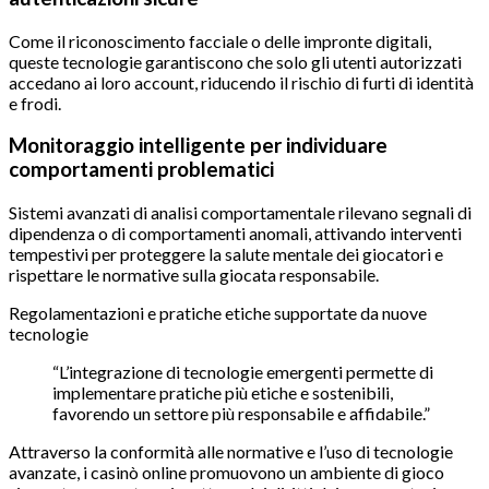
Come il riconoscimento facciale o delle impronte digitali,
queste tecnologie garantiscono che solo gli utenti autorizzati
accedano ai loro account, riducendo il rischio di furti di identità
e frodi.
Monitoraggio intelligente per individuare
comportamenti problematici
Sistemi avanzati di analisi comportamentale rilevano segnali di
dipendenza o di comportamenti anomali, attivando interventi
tempestivi per proteggere la salute mentale dei giocatori e
rispettare le normative sulla giocata responsabile.
Regolamentazioni e pratiche etiche supportate da nuove
tecnologie
“L’integrazione di tecnologie emergenti permette di
implementare pratiche più etiche e sostenibili,
favorendo un settore più responsabile e affidabile.”
Attraverso la conformità alle normative e l’uso di tecnologie
avanzate, i casinò online promuovono un ambiente di gioco