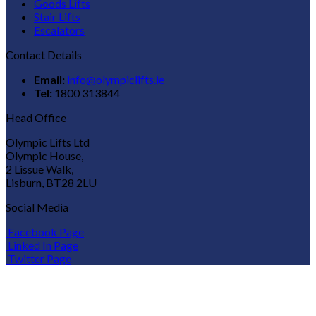
Goods Lifts
Stair Lifts
Escalators
Contact Details
Email:
info@olympiclifts.ie
Tel:
1800 313844
Head Office
Olympic Lifts Ltd
Olympic House,
2 Lissue Walk,
Lisburn, BT28 2LU
Social Media
Facebook Page
Linked In Page
Twitter Page