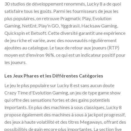
30 studios de développement renommés, Lucky 8 a de quoi
satisfaire tous les goûts. Parmi les fournisseurs de jeux les
plus populaires, on retrouve Pragmatic Play, Evolution
Gaming, NetEnt, Play'n GO, Yggdrasil, Hacksaw Gaming,
Quickspin et Betsoft. Cette diversité garantit une expérience
de jeu riche et variée, avec des nouveautés régulièrement
ajoutées au catalogue. Le taux de retour aux joueurs (RTP)
moyen est d'environ 96%, ce qui est un indicateur positif pour
les joueurs.
Les Jeux Phares et les Différentes Catégories
Le jeu le plus populaire sur Lucky 8 est sans aucun doute
Crazy Time d'Evolution Gaming, un jeu de type game show
qui offre des sensations fortes et des gains potentiels
importants. En plus des machines à sous classiques, Lucky 8
propose également des machines à sous à jackpot progressif,
des jeux à haute volatilité et des titres Megaways, offrant des
possibilités de gain encore plus importantes. La section live