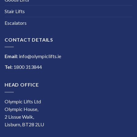
Stair Lifts
Escalators
CONTACT DETAILS
Email:
info@olympiclifts.ie
Tel:
1800 313844
HEAD OFFICE
Olympic Lifts Ltd
Olympic House,
2 Lissue Walk,
Lisburn, BT28 2LU