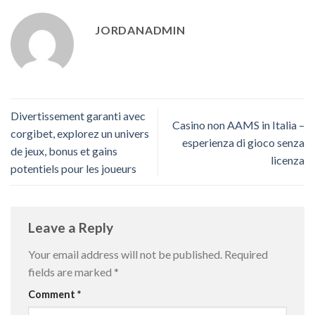
JORDANADMIN
Divertissement garanti avec
Casino non AAMS in Italia –
corgibet, explorez un univers
esperienza di gioco senza
de jeux, bonus et gains
licenza
potentiels pour les joueurs
Leave a Reply
Your email address will not be published.
Required
fields are marked
*
Comment
*