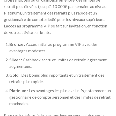
retrait plus élevées (jusqu'à 10 000€ par semaine au niveau
Platinum), un traitement des retraits plus rapide et un
gestionnaire de compte dédié pour les niveaux supérieurs.
L’accès au programme VIP se fait sur invitation, en fonction
de votre activité sur le site.
Bronze :
Accès initial au programme VIP avec des
avantages modestes.
Silver :
Cashback accru et limites de retrait légèrement
augmentées.
Gold :
Des bonus plus importants et un traitement des
retraits plus rapide.
Platinum :
Les avantages les plus exclusifs, notamment un
gestionnaire de compte personnel et des limites de retrait
maximales.
Pour rester informé des promotions en cours et des codes