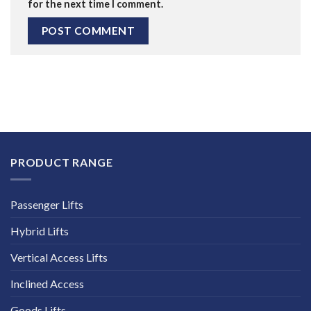
for the next time I comment.
PRODUCT RANGE
Passenger Lifts
Hybrid Lifts
Vertical Access Lifts
Inclined Access
Goods Lifts