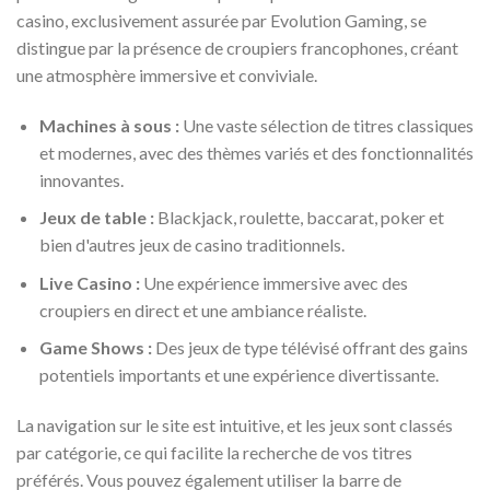
casino, exclusivement assurée par Evolution Gaming, se
distingue par la présence de croupiers francophones, créant
une atmosphère immersive et conviviale.
Machines à sous :
Une vaste sélection de titres classiques
et modernes, avec des thèmes variés et des fonctionnalités
innovantes.
Jeux de table :
Blackjack, roulette, baccarat, poker et
bien d'autres jeux de casino traditionnels.
Live Casino :
Une expérience immersive avec des
croupiers en direct et une ambiance réaliste.
Game Shows :
Des jeux de type télévisé offrant des gains
potentiels importants et une expérience divertissante.
La navigation sur le site est intuitive, et les jeux sont classés
par catégorie, ce qui facilite la recherche de vos titres
préférés. Vous pouvez également utiliser la barre de