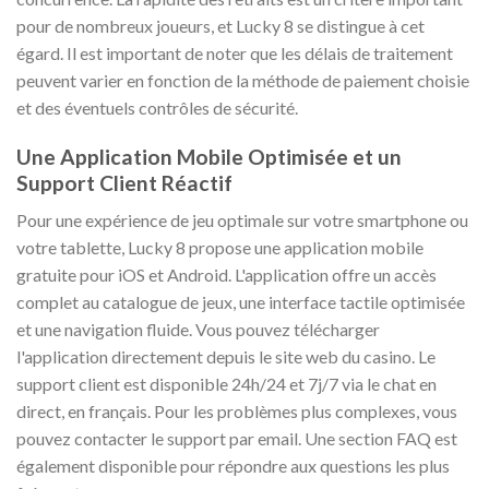
pour de nombreux joueurs, et Lucky 8 se distingue à cet
égard. Il est important de noter que les délais de traitement
peuvent varier en fonction de la méthode de paiement choisie
et des éventuels contrôles de sécurité.
Une Application Mobile Optimisée et un
Support Client Réactif
Pour une expérience de jeu optimale sur votre smartphone ou
votre tablette, Lucky 8 propose une application mobile
gratuite pour iOS et Android. L'application offre un accès
complet au catalogue de jeux, une interface tactile optimisée
et une navigation fluide. Vous pouvez télécharger
l'application directement depuis le site web du casino. Le
support client est disponible 24h/24 et 7j/7 via le chat en
direct, en français. Pour les problèmes plus complexes, vous
pouvez contacter le support par email. Une section FAQ est
également disponible pour répondre aux questions les plus