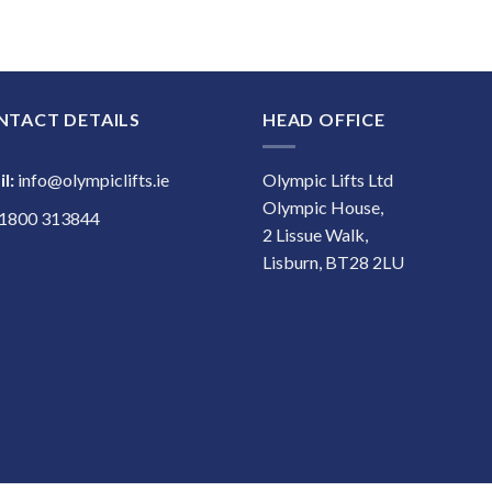
NTACT DETAILS
HEAD OFFICE
l:
info@olympiclifts.ie
Olympic Lifts Ltd
Olympic House,
1800 313844
2 Lissue Walk,
Lisburn, BT28 2LU