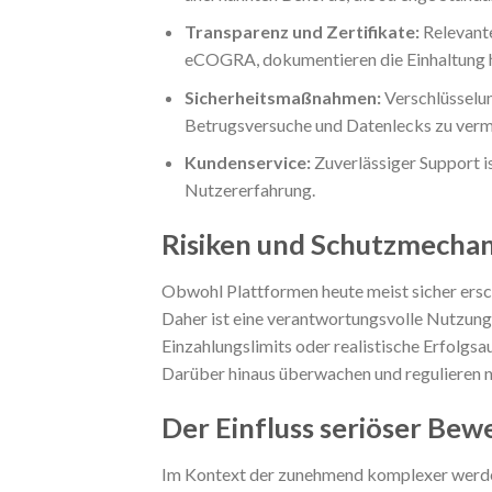
Transparenz und Zertifikate:
Relevante
eCOGRA, dokumentieren die Einhaltung h
Sicherheitsmaßnahmen:
Verschlüsselun
Betrugsversuche und Datenlecks zu verm
Kundenservice:
Zuverlässiger Support is
Nutzererfahrung.
Risiken und Schutzmechani
Obwohl Plattformen heute meist sicher ersche
Daher ist eine verantwortungsvolle Nutzung e
Einzahlungslimits oder realistische Erfolgsa
Darüber hinaus überwachen und regulieren n
Der Einfluss seriöser Be
Im Kontext der zunehmend komplexer werde