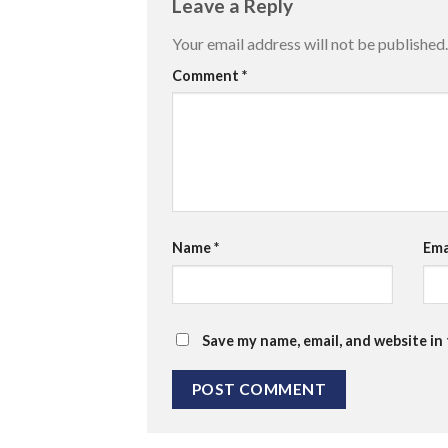
Leave a Reply
Your email address will not be published.
Comment
*
Name
*
Ema
Save my name, email, and website in