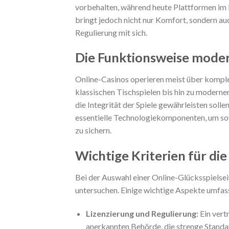
vorbehalten, während heute Plattformen im 
bringt jedoch nicht nur Komfort, sondern au
Regulierung mit sich.
Die Funktionsweise moder
Online-Casinos operieren meist über komplex
klassischen Tischspielen bis hin zu modernen
die Integrität der Spiele gewährleisten soll
essentielle Technologiekomponenten, um sowo
zu sichern.
Wichtige Kriterien für di
Bei der Auswahl einer Online-Glücksspielseite
untersuchen. Einige wichtige Aspekte umfas
Lizenzierung und Regulierung:
Ein vert
anerkannten Behörde, die strenge Standar