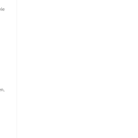
wie
en,