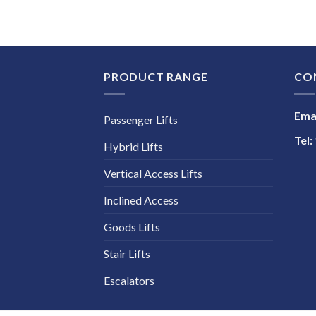
PRODUCT RANGE
CO
Emai
Passenger Lifts
Tel:
Hybrid Lifts
Vertical Access Lifts
Inclined Access
Goods Lifts
Stair Lifts
Escalators