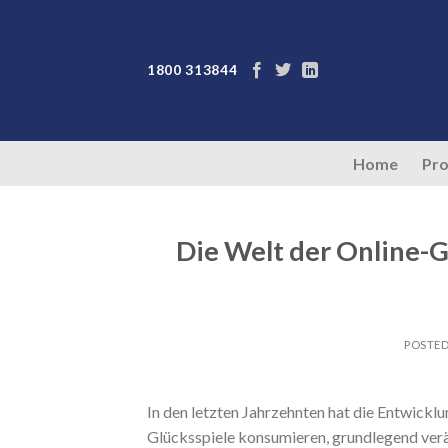
Skip
to
content
1800 313844
Home
Pro
Die Welt der Online-Gl
POSTE
In den letzten Jahrzehnten hat die Entwickl
Glücksspiele konsumieren, grundlegend ver