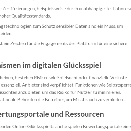
 Zertifizierungen, beispielsweise durch unabhängige Testlabore 
oher Qualitätsstandards.
gstechnologien zum Schutz sensibler Daten sind ein Muss, um
eiden.
t ein Zeichen für die Engagements der Plattform für eine sichere
smen im digitalen Glücksspiel
inen, bestehen Risiken wie Spielsucht oder finanzielle Verluste.
ssenziell. Anbieter sind verpflichtet, Funktionen wie Selbstsperr
ussichten anzubieten, um das Risiko für Nutzer zu minimieren.
ationale Behörden die Betreiber, um Missbrauch zu verhindern.
wertungsportale und Ressourcen
nden Online-Glücksspielbranche spielen Bewertungsportale eine