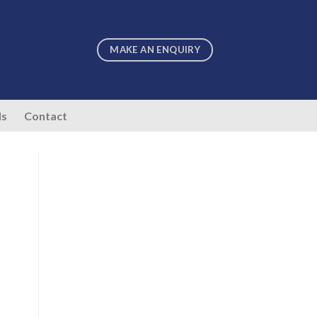
MAKE AN ENQUIRY
ls
Contact