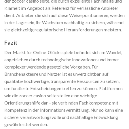
der zoccer casino seite, die durch exzellente Fachinhalte und
Klarheit im Angebot als Referenz für verlässliche Anbieter
dient. Anbieter, die sich auf diese Weise positionieren, werden
in der Lage sein, ihr Wachstum nachhaltig zu sichern, während
sie gleichzeitig regulatorische Herausforderungen meistern.
Fazit
Der Markt für Online-Glücksspiele befindet sich im Wandel,
angetrieben durch technologische Innovationen und immer
komplexer werdende gesetzliche Vorgaben. Für
Branchenakteure und Nutzer ist es unverzichtbar, auf
qualitativ hochwertige, transparente Ressourcen zu setzen,
um fundierte Entscheidungen treffen zu können. Plattformen
wie die zoccer casino seite stellen eine wichtige
Orientierungshilfe dar – sie verbinden Fachkompetenz mit
Kompetenz in der Informationsvermittlung. Nur so kann eine
sichere, verantwortungsvolle und nachhaltige Entwicklung
gewährleistet werden.