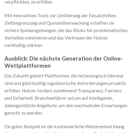
verpflichten, zu erfüllen.
Mit innovativen Tools zur Limitierung der Einsatzhöhen,
Zeitbegrenzung und Quotenüberwachung schaffen sie
sichere Spielumgebungen, die das Risiko für problematisches
Verhalten minimieren und das Vertrauen der Nutzer
nachhaltig stärken.
Ausblick: Die nächste Generation der Online-
Wettplattformen
Die Zukunft gehört Plattformen, die technologisch führend
sind und gleichzeitig regulatorische Anforderungen proaktiv
erfüllen. Nutzer fordern zunehmend Transparenz, Fairness
und Sicherheit. Branchenführer setzen auf intelligente,
datengestützte Angebote, um den wechselnden Erwartungen
gerecht zu werden.
Ein gutes Beispiel ist die kontinuierliche Weiterentwicklung