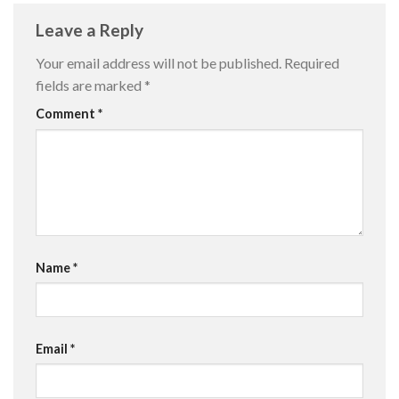
Leave a Reply
Your email address will not be published.
Required
fields are marked
*
Comment
*
Name
*
Email
*