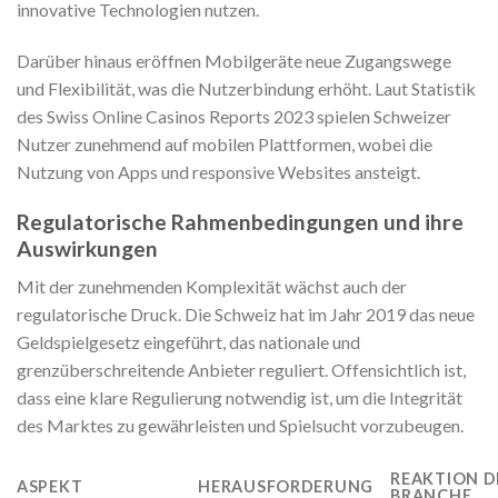
innovative Technologien nutzen.
Darüber hinaus eröffnen Mobilgeräte neue Zugangswege
und Flexibilität, was die Nutzerbindung erhöht. Laut Statistik
des Swiss Online Casinos Reports 2023 spielen Schweizer
Nutzer zunehmend auf mobilen Plattformen, wobei die
Nutzung von Apps und responsive Websites ansteigt.
Regulatorische Rahmenbedingungen und ihre
Auswirkungen
Mit der zunehmenden Komplexität wächst auch der
regulatorische Druck. Die Schweiz hat im Jahr 2019 das neue
Geldspielgesetz eingeführt, das nationale und
grenzüberschreitende Anbieter reguliert. Offensichtlich ist,
dass eine klare Regulierung notwendig ist, um die Integrität
des Marktes zu gewährleisten und Spielsucht vorzubeugen.
REAKTION D
ASPEKT
HERAUSFORDERUNG
BRANCHE