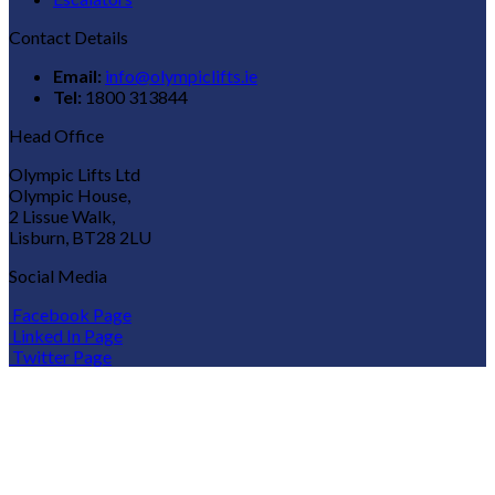
Contact Details
Email:
info@olympiclifts.ie
Tel:
1800 313844
Head Office
Olympic Lifts Ltd
Olympic House,
2 Lissue Walk,
Lisburn, BT28 2LU
Social Media
Facebook Page
Linked In Page
Twitter Page