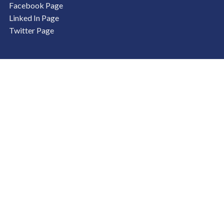
Facebook Page
Linked In Page
Twitter Page