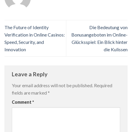
The Future of Identity
Die Bedeutung von
Verification in Online Casinos:
Bonusangeboten im Online-
Speed, Security, and
Glücksspiel: Ein Blick hinter
Innovation
die Kulissen
Leave a Reply
Your email address will not be published.
Required
fields are marked
*
Comment
*