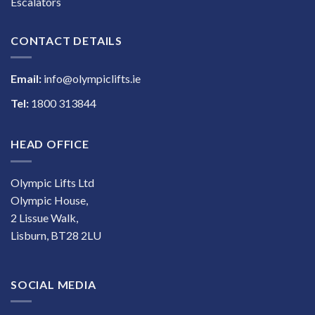
Escalators
CONTACT DETAILS
Email:
info@olympiclifts.ie
Tel:
1800 313844
HEAD OFFICE
Olympic Lifts Ltd
Olympic House,
2 Lissue Walk,
Lisburn, BT28 2LU
SOCIAL MEDIA