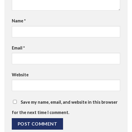
Name
*
Email
*
Website
Save my name, email, and website in this browser
for the next time I comment.