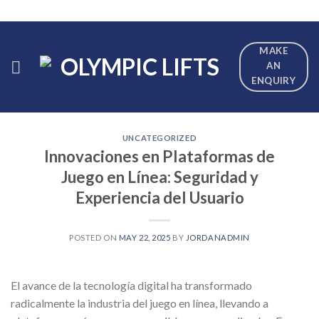
Skip
1800 313844
to
content
MAKE
AN
ENQUIRY
UNCATEGORIZED
Innovaciones en Plataformas de
Juego en Línea: Seguridad y
Experiencia del Usuario
POSTED ON
MAY 22, 2025
BY
JORDANADMIN
El avance de la tecnología digital ha transformado
radicalmente la industria del juego en línea, llevando a