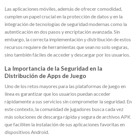
Las aplicaciones móviles, además de ofrecer comodidad,
cumplen un papel crucial en la protección de datos y en la
integración de tecnologías de seguridad modernas como la
autenticación en dos pasos y encriptación avanzada. Sin
embargo, la correcta implementación y distribución de estos
recursos requiere de herramientas que sean no solo seguras,
sino también fáciles de acceder y descargar por los usuarios.
La Importancia de la Seguridad en la
Distribución de Apps de Juego
Uno de los retos mayores para las plataformas de juego en
línea es garantizar que los usuarios puedan acceder
rápidamente a sus servicios sin comprometer la seguridad. En
este contexto, la comunidad de jugadores busca cada vez
más soluciones de descarga rápida y segura de archivos APK
que faciliten la instalación de sus aplicaciones favoritas en
dispositivos Android.