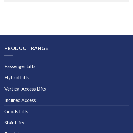
PRODUCT RANGE
Passenger Lifts
Hybrid Lifts
Vertical Access Lifts
Inclined Access
Goods Lifts
Stair Lifts