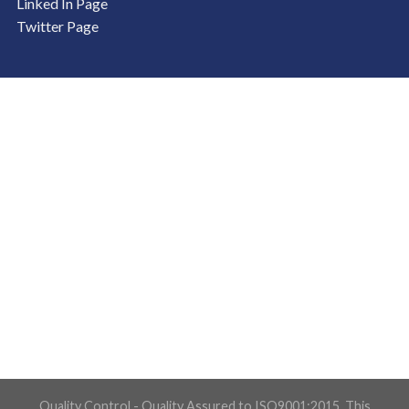
Linked In Page
Twitter Page
Quality Control - Quality Assured to ISO9001:2015. This