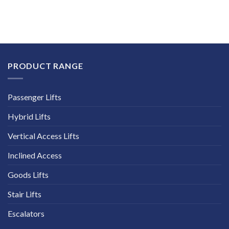
PRODUCT RANGE
Passenger Lifts
Hybrid Lifts
Vertical Access Lifts
Inclined Access
Goods Lifts
Stair Lifts
Escalators