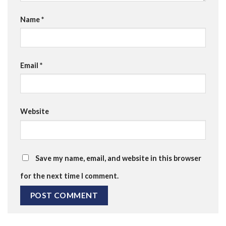
Name
*
Email
*
Website
Save my name, email, and website in this browser
for the next time I comment.