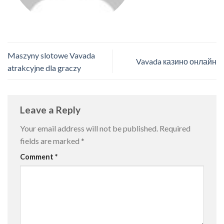
Maszyny slotowe Vavada
Vavada казино онлайн
atrakcyjne dla graczy
Leave a Reply
Your email address will not be published.
Required
fields are marked
*
Comment
*