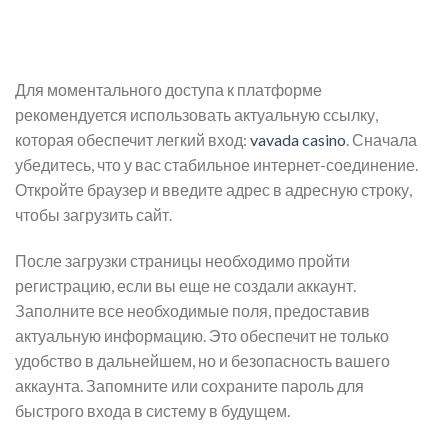
Для моментального доступа к платформе
рекомендуется использовать актуальную ссылку,
которая обеспечит легкий вход:
vavada casino
. Сначала
убедитесь, что у вас стабильное интернет-соединение.
Откройте браузер и введите адрес в адресную строку,
чтобы загрузить сайт.
После загрузки страницы необходимо пройти
регистрацию, если вы еще не создали аккаунт.
Заполните все необходимые поля, предоставив
актуальную информацию. Это обеспечит не только
удобство в дальнейшем, но и безопасность вашего
аккаунта. Запомните или сохраните пароль для
быстрого входа в систему в будущем.