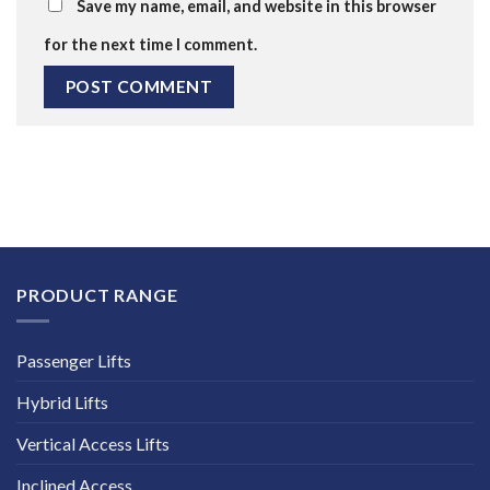
Save my name, email, and website in this browser
for the next time I comment.
PRODUCT RANGE
Passenger Lifts
Hybrid Lifts
Vertical Access Lifts
Inclined Access