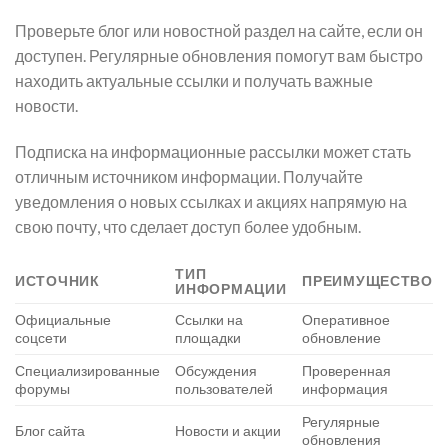
Проверьте блог или новостной раздел на сайте, если он
доступен. Регулярные обновления помогут вам быстро
находить актуальные ссылки и получать важные
новости.
Подписка на информационные рассылки может стать
отличным источником информации. Получайте
уведомления о новых ссылках и акциях напрямую на
свою почту, что сделает доступ более удобным.
ТИП
ИСТОЧНИК
ПРЕИМУЩЕСТВО
ИНФОРМАЦИИ
Официальные
Ссылки на
Оперативное
соцсети
площадки
обновление
Специализированные
Обсуждения
Проверенная
форумы
пользователей
информация
Регулярные
Блог сайта
Новости и акции
обновления