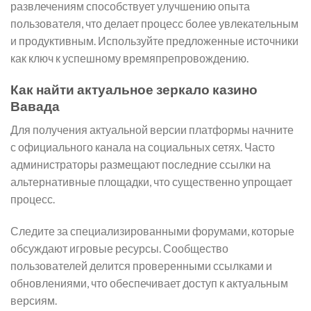
развлечениям способствует улучшению опыта
пользователя, что делает процесс более увлекательным
и продуктивным. Используйте предложенные источники
как ключ к успешному времяпрепровождению.
Как найти актуальное зеркало казино
Вавада
Для получения актуальной версии платформы начните
с официального канала на социальных сетях. Часто
администраторы размещают последние ссылки на
альтернативные площадки, что существенно упрощает
процесс.
Следите за специализированными форумами, которые
обсуждают игровые ресурсы. Сообщество
пользователей делится проверенными ссылками и
обновлениями, что обеспечивает доступ к актуальным
версиям.