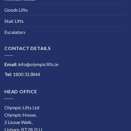
Goods Lifts
Stair Lifts
Escalators
CONTACT DETAILS
Email:
info@olympiclifts.ie
Tel:
1800 313844
HEAD OFFICE
Olympic Lifts Ltd
Olympic House,
2 Lissue Walk,
Lisburn, BT28 2LU