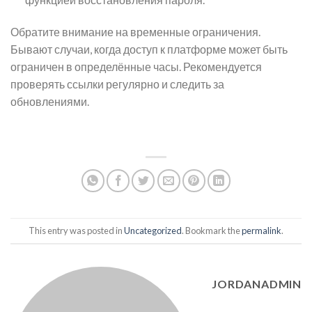
Обратите внимание на временные ограничения.
Бывают случаи, когда доступ к платформе может быть
ограничен в определённые часы. Рекомендуется
проверять ссылки регулярно и следить за
обновлениями.
This entry was posted in
Uncategorized
. Bookmark the
permalink
.
JORDANADMIN