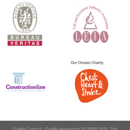
Quality Control - Quality Assured to ISO9001:2015. This