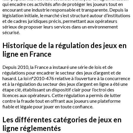
qui encadre ces activités afin de protéger les joueurs tout en
encourant une industrie responsable et transparente. Depuis la
législation initiale, le marché s’est structuré autour d’institutions
et de cadres juridiques précis, permettant aux opérateurs
sérieux de proposer leurs services dans un environnement
sécurisé.
Historique de la régulation des jeux en
ligne en France
Depuis 2010, la France a instauré une série de lois et de
régulations pour encadrer le secteur des jeux d’argent et de
hasard. La loi n°2010-476 relative à l’ouverture à la concurrence
et à la régulation du secteur des jeux d’argent en ligne a été une
étape clé, établissant un dispositif clair pour l’octroi des
licences aux opérateurs. Cette régulation a permis de lutter
contre la fraude tout en offrant aux joueurs une plateforme
fiable et légale pour jouer en toute confiance.
Les différentes catégories de jeux en
ligne réglementés