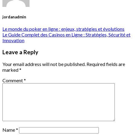
jordanadmin
Le monde du poker en ligne : enjeux, stratégies et évolutions
Le Guide Complet des Casinos en Ligne : Stratégies, Sécurité et
Innovation
Leave a Reply
Your email address will not be published.
Required fields are
marked
*
Comment
*
Name
*