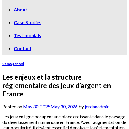
About
Case Studies
Testimonials
Contact
Uncategorized
Les enjeux et la structure
réglementaire des jeux d’argent en
France
Posted on
May 30, 2025
May 30, 2026
by
jordanadmin
Les jeux en ligne occupent une place croissante dans le paysage
du divertissement numérique en France. Avec l’augmentation de
leur popularité, il devient essentiel d’analyser la réglementation