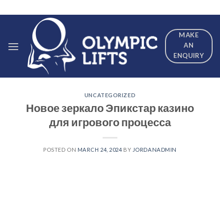
Skip
1800 313844
to
content
MAKE
AN
ENQUIRY
UNCATEGORIZED
Новое зеркало Эпикстар казино
для игрового процесса
POSTED ON
MARCH 24, 2024
BY
JORDANADMIN