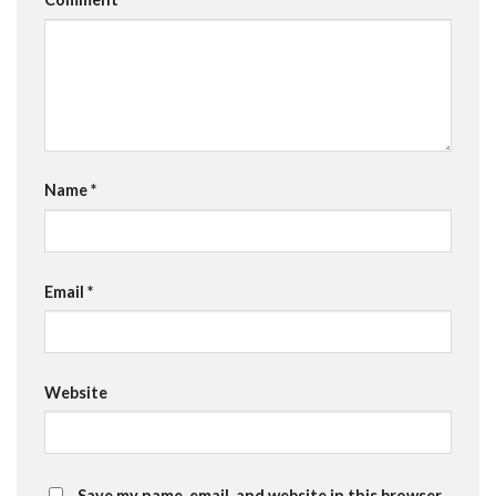
Name
*
Email
*
Website
Save my name, email, and website in this browser