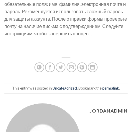
обязательные поля: имя, фамилия, электронная почта и
пароль. Рекомендуется использовать сложный пароль
для защиты аккаунта. После отправки формы проверьте
почту на наличие письма с подтверждением. Следуйте
инструкциям, чтобы завершить процесс.
This entry was posted in
Uncategorized
. Bookmark the
permalink
.
JORDANADMIN