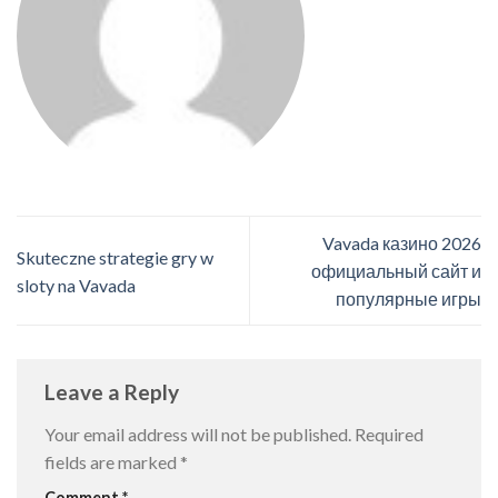
Vavada казино 2026
Skuteczne strategie gry w
официальный сайт и
sloty na Vavada
популярные игры
Leave a Reply
Your email address will not be published.
Required
fields are marked
*
Comment
*