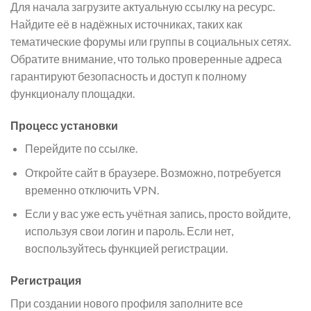
Для начала загрузите актуальную ссылку на ресурс.
Найдите её в надёжных источниках, таких как
тематические форумы или группы в социальных сетях.
Обратите внимание, что только проверенные адреса
гарантируют безопасность и доступ к полному
функционалу площадки.
Процесс установки
Перейдите по ссылке.
Откройте сайт в браузере. Возможно, потребуется
временно отключить VPN.
Если у вас уже есть учётная запись, просто войдите,
используя свои логин и пароль. Если нет,
воспользуйтесь функцией регистрации.
Регистрация
При создании нового профиля заполните все