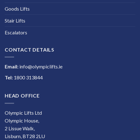
Goods Lifts
Stair Lifts
Escalators
CONTACT DETAILS
Email:
info@olympiclifts.ie
Tel:
1800 313844
HEAD OFFICE
Olympic Lifts Ltd
Olympic House,
2 Lissue Walk,
Lisburn, BT28 2LU