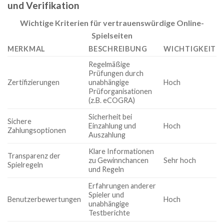
und Verifikation
Wichtige Kriterien für vertrauenswürdige Online-
Spielseiten
MERKMAL
BESCHREIBUNG
WICHTIGKEIT
Regelmäßige
Prüfungen durch
Zertifizierungen
unabhängige
Hoch
Prüforganisationen
(z.B. eCOGRA)
Sicherheit bei
Sichere
Einzahlung und
Hoch
Zahlungsoptionen
Auszahlung
Klare Informationen
Transparenz der
zu Gewinnchancen
Sehr hoch
Spielregeln
und Regeln
Erfahrungen anderer
Spieler und
Benutzerbewertungen
Hoch
unabhängige
Testberichte