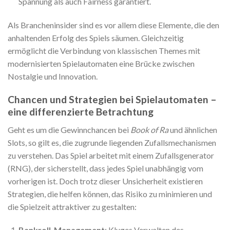
Spannung als auch Fairness garantiert.
Als Brancheninsider sind es vor allem diese Elemente, die den
anhaltenden Erfolg des Spiels säumen. Gleichzeitig
ermöglicht die Verbindung von klassischen Themes mit
modernisierten Spielautomaten eine Brücke zwischen
Nostalgie und Innovation.
Chancen und Strategien bei Spielautomaten –
eine differenzierte Betrachtung
Geht es um die Gewinnchancen bei
Book of Ra
und ähnlichen
Slots, so gilt es, die zugrunde liegenden Zufallsmechanismen
zu verstehen. Das Spiel arbeitet mit einem Zufallsgenerator
(RNG), der sicherstellt, dass jedes Spiel unabhängig vom
vorherigen ist. Doch trotz dieser Unsicherheit existieren
Strategien, die helfen können, das Risiko zu minimieren und
die Spielzeit attraktiver zu gestalten:
Bankroll-Management
: Kluges Verwalten des