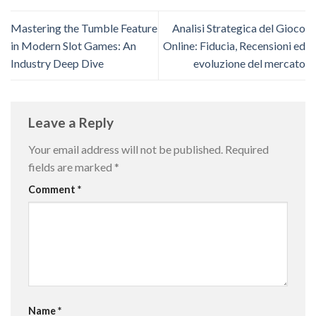
Mastering the Tumble Feature
Analisi Strategica del Gioco
in Modern Slot Games: An
Online: Fiducia, Recensioni ed
Industry Deep Dive
evoluzione del mercato
Leave a Reply
Your email address will not be published.
Required
fields are marked
*
Comment
*
Name
*