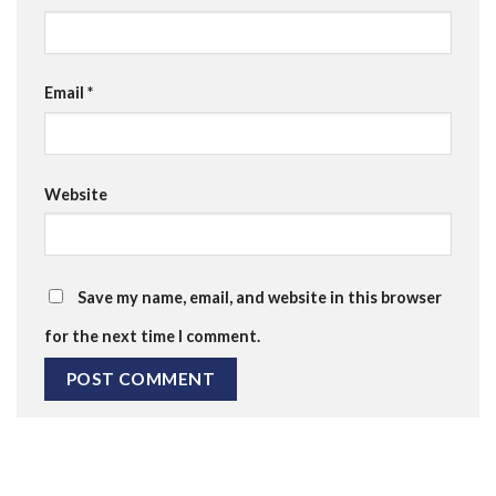
Email
*
Website
Save my name, email, and website in this browser
for the next time I comment.