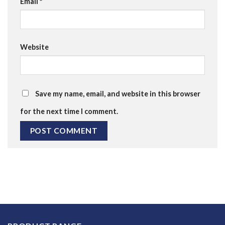
Email
*
Website
Save my name, email, and website in this browser
for the next time I comment.