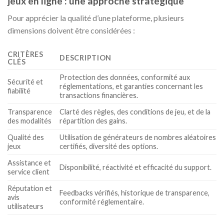
jeux en ligne : une approche stratégique
Pour apprécier la qualité d’une plateforme, plusieurs
dimensions doivent être considérées :
CRITÈRES
DESCRIPTION
CLÉS
Protection des données, conformité aux
Sécurité et
réglementations, et garanties concernant les
fiabilité
transactions financières.
Transparence
Clarté des règles, des conditions de jeu, et de la
des modalités
répartition des gains.
Qualité des
Utilisation de générateurs de nombres aléatoires
jeux
certifiés, diversité des options.
Assistance et
Disponibilité, réactivité et efficacité du support.
service client
Réputation et
Feedbacks vérifiés, historique de transparence,
avis
conformité réglementaire.
utilisateurs