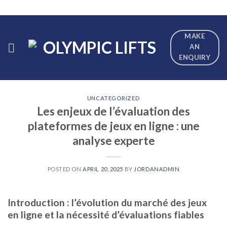
Skip
1800 313844
to
content
MAKE
AN
ENQUIRY
UNCATEGORIZED
Les enjeux de l’évaluation des
plateformes de jeux en ligne : une
analyse experte
POSTED ON
APRIL 20, 2025
BY
JORDANADMIN
Introduction : l’évolution du marché des jeux
en ligne et la nécessité d’évaluations fiables