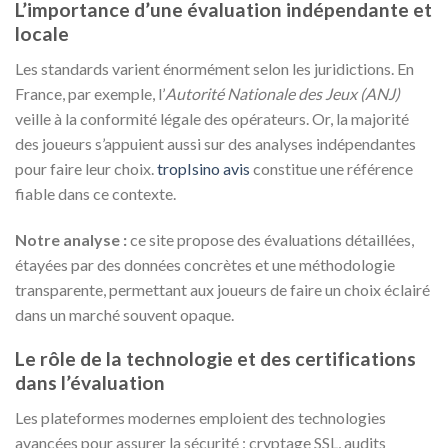
L’importance d’une évaluation indépendante et
locale
Les standards varient énormément selon les juridictions. En
France, par exemple, l’
Autorité Nationale des Jeux (ANJ)
veille à la conformité légale des opérateurs. Or, la majorité
des joueurs s’appuient aussi sur des analyses indépendantes
pour faire leur choix.
tropIsino avis
constitue une référence
fiable dans ce contexte.
Notre analyse :
ce site propose des évaluations détaillées,
étayées par des données concrètes et une méthodologie
transparente, permettant aux joueurs de faire un choix éclairé
dans un marché souvent opaque.
Le rôle de la technologie et des certifications
dans l’évaluation
Les plateformes modernes emploient des technologies
avancées pour assurer la sécurité : cryptage SSL, audits