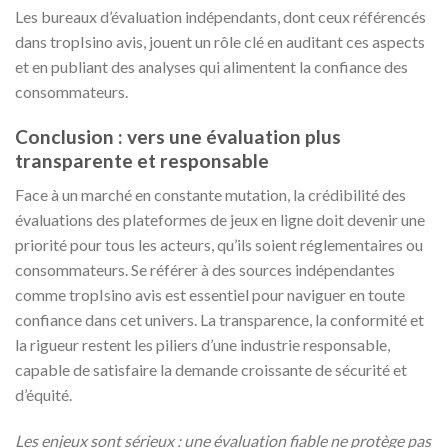
Les bureaux d’évaluation indépendants, dont ceux référencés
dans tropIsino avis, jouent un rôle clé en auditant ces aspects
et en publiant des analyses qui alimentent la confiance des
consommateurs.
Conclusion : vers une évaluation plus
transparente et responsable
Face à un marché en constante mutation, la crédibilité des
évaluations des plateformes de jeux en ligne doit devenir une
priorité pour tous les acteurs, qu’ils soient réglementaires ou
consommateurs. Se référer à des sources indépendantes
comme tropIsino avis est essentiel pour naviguer en toute
confiance dans cet univers. La transparence, la conformité et
la rigueur restent les piliers d’une industrie responsable,
capable de satisfaire la demande croissante de sécurité et
d’équité.
Les enjeux sont sérieux : une évaluation fiable ne protège pas