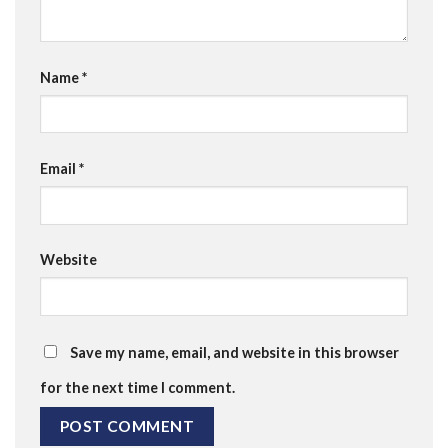
Name
*
Email
*
Website
Save my name, email, and website in this browser
for the next time I comment.