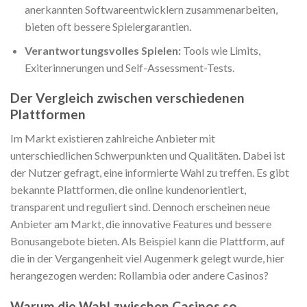
anerkannten Softwareentwicklern zusammenarbeiten,
bieten oft bessere Spielergarantien.
Verantwortungsvolles Spielen:
Tools wie Limits,
Exiterinnerungen und Self-Assessment-Tests.
Der Vergleich zwischen verschiedenen
Plattformen
Im Markt existieren zahlreiche Anbieter mit
unterschiedlichen Schwerpunkten und Qualitäten. Dabei ist
der Nutzer gefragt, eine informierte Wahl zu treffen. Es gibt
bekannte Plattformen, die online kundenorientiert,
transparent und reguliert sind. Dennoch erscheinen neue
Anbieter am Markt, die innovative Features und bessere
Bonusangebote bieten. Als Beispiel kann die Plattform, auf
die in der Vergangenheit viel Augenmerk gelegt wurde, hier
herangezogen werden: Rollambia oder andere Casinos?
Warum die Wahl zwischen Casinos so