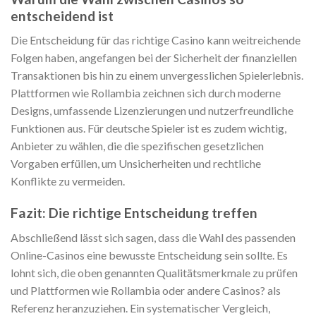
entscheidend ist
Die Entscheidung für das richtige Casino kann weitreichende
Folgen haben, angefangen bei der Sicherheit der finanziellen
Transaktionen bis hin zu einem unvergesslichen Spielerlebnis.
Plattformen wie Rollambia zeichnen sich durch moderne
Designs, umfassende Lizenzierungen und nutzerfreundliche
Funktionen aus. Für deutsche Spieler ist es zudem wichtig,
Anbieter zu wählen, die die spezifischen gesetzlichen
Vorgaben erfüllen, um Unsicherheiten und rechtliche
Konflikte zu vermeiden.
Fazit: Die richtige Entscheidung treffen
Abschließend lässt sich sagen, dass die Wahl des passenden
Online-Casinos eine bewusste Entscheidung sein sollte. Es
lohnt sich, die oben genannten Qualitätsmerkmale zu prüfen
und Plattformen wie Rollambia oder andere Casinos? als
Referenz heranzuziehen. Ein systematischer Vergleich,