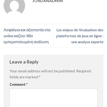
JORDANADMIN
Ασφάλεια και αξιοπιστία στα
Les enjeux de l’évaluation des
online καζίνο: Μία
plateformes de jeux en ligne :
εμπεριστατωμένη ανάλυση
une analyse experte
Leave a Reply
Your email address will not be published.
Required
fields are marked
*
Comment
*