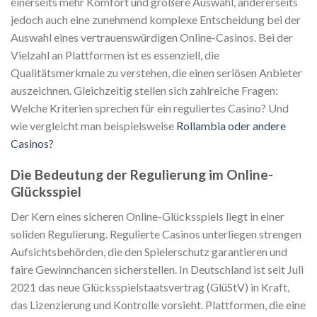
einerseits mehr Komfort und größere Auswahl, andererseits
jedoch auch eine zunehmend komplexe Entscheidung bei der
Auswahl eines vertrauenswürdigen Online-Casinos. Bei der
Vielzahl an Plattformen ist es essenziell, die
Qualitätsmerkmale zu verstehen, die einen seriösen Anbieter
auszeichnen. Gleichzeitig stellen sich zahlreiche Fragen:
Welche Kriterien sprechen für ein reguliertes Casino? Und
wie vergleicht man beispielsweise
Rollambia oder andere
Casinos?
Die Bedeutung der Regulierung im Online-
Glücksspiel
Der Kern eines sicheren Online-Glücksspiels liegt in einer
soliden Regulierung. Regulierte Casinos unterliegen strengen
Aufsichtsbehörden, die den Spielerschutz garantieren und
faire Gewinnchancen sicherstellen. In Deutschland ist seit Juli
2021 das neue Glücksspielstaatsvertrag (GlüStV) in Kraft,
das Lizenzierung und Kontrolle vorsieht. Plattformen, die eine