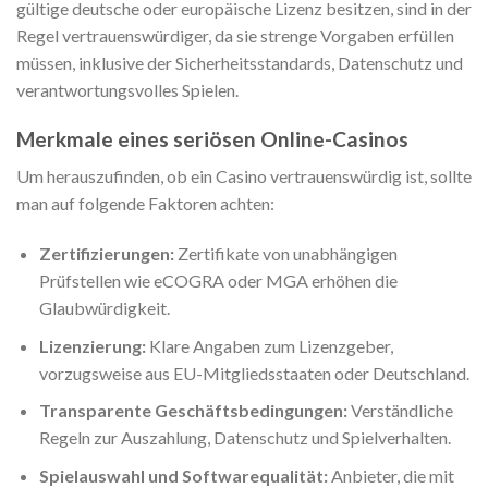
gültige deutsche oder europäische Lizenz besitzen, sind in der
Regel vertrauenswürdiger, da sie strenge Vorgaben erfüllen
müssen, inklusive der Sicherheitsstandards, Datenschutz und
verantwortungsvolles Spielen.
Merkmale eines seriösen Online-Casinos
Um herauszufinden, ob ein Casino vertrauenswürdig ist, sollte
man auf folgende Faktoren achten:
Zertifizierungen:
Zertifikate von unabhängigen
Prüfstellen wie eCOGRA oder MGA erhöhen die
Glaubwürdigkeit.
Lizenzierung:
Klare Angaben zum Lizenzgeber,
vorzugsweise aus EU-Mitgliedsstaaten oder Deutschland.
Transparente Geschäftsbedingungen:
Verständliche
Regeln zur Auszahlung, Datenschutz und Spielverhalten.
Spielauswahl und Softwarequalität:
Anbieter, die mit