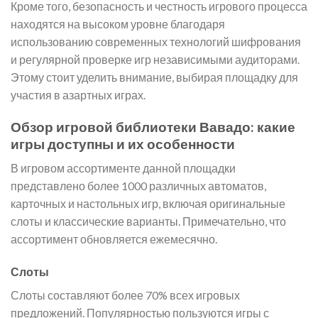
Кроме того, безопасность и честность игрового процесса
находятся на высоком уровне благодаря
использованию современных технологий шифрования
и регулярной проверке игр независимыми аудиторами.
Этому стоит уделить внимание, выбирая площадку для
участия в азартных играх.
Обзор игровой библиотеки Вавадо: какие
игры доступны и их особенности
В игровом ассортименте данной площадки
представлено более 1000 различных автоматов,
карточных и настольных игр, включая оригинальные
слоты и классические варианты. Примечательно, что
ассортимент обновляется ежемесячно.
Слоты
Слоты составляют более 70% всех игровых
предложений. Популярностью пользуются игры с