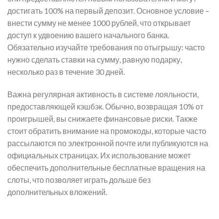
достигать 100% на первый депозит. Основное условие –
внести сумму не менее 1000 рублей, что открывает
доступ к удвоению вашего начального банка.
Обязательно изучайте требования по отыгрышу: часто
нужно сделать ставки на сумму, равную подарку,
несколько раз в течение 30 дней.
Важна регулярная активность в системе лояльности,
предоставляющей кэшбэк. Обычно, возвращая 10% от
проигрышей, вы снижаете финансовые риски. Также
стоит обратить внимание на промокоды, которые часто
рассылаются по электронной почте или публикуются на
официальных страницах. Их использование может
обеспечить дополнительные бесплатные вращения на
слоты, что позволяет играть дольше без
дополнительных вложений.