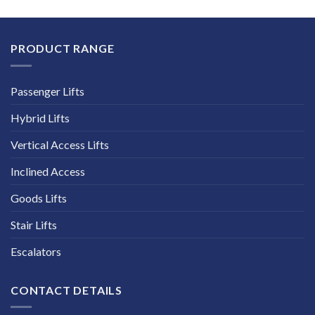
PRODUCT RANGE
Passenger Lifts
Hybrid Lifts
Vertical Access Lifts
Inclined Access
Goods Lifts
Stair Lifts
Escalators
CONTACT DETAILS