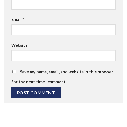
Email
*
Website
Save my name, email, and website in this browser
for the next time I comment.